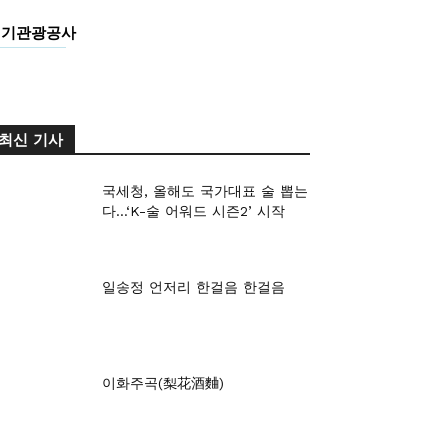
경기관광공사
최신 기사
국세청, 올해도 국가대표 술 뽑는
다…‘K-술 어워드 시즌2’ 시작
일송정 언저리 한걸음 한걸음
이화주곡(梨花酒麯)