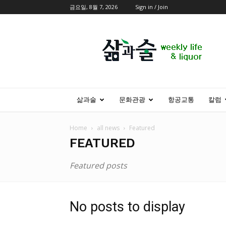
금요일, 8월 7, 2026
Sign in / Join
삶
과
술
삶과술
문화관광
항공교통
칼럼
Home
all news
Featured
FEATURED
Featured posts
No posts to display