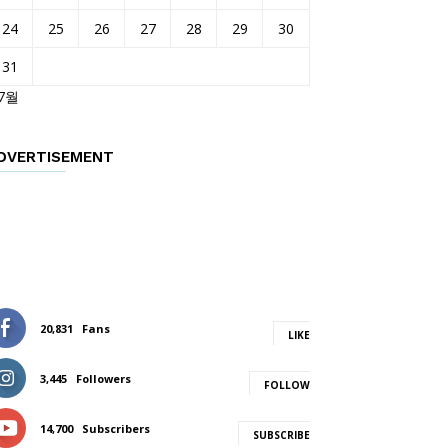
24
25
26
27
28
29
30
31
 7월
DVERTISEMENT
20,831
Fans
LIKE
3,445
Followers
FOLLOW
14,700
Subscribers
SUBSCRIBE