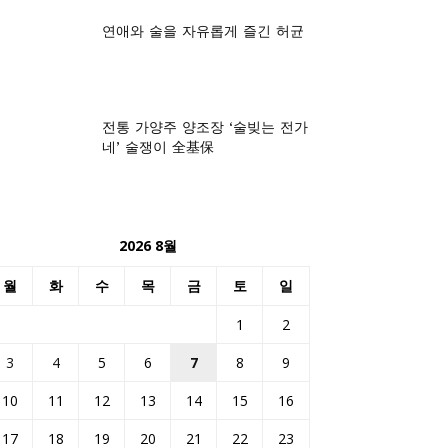
연애와 술을 자유롭게 즐긴 허균
전통 가양주 양조장 ‘술빚는 전가
네’ 술쟁이 全基保
2026 8월
월
화
수
목
금
토
일
1
2
3
4
5
6
7
8
9
10
11
12
13
14
15
16
17
18
19
20
21
22
23