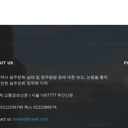
UT US
F
 역사 음주문화 실태 및 명주탐방 등에 대한 보도, 논평을 통하
건전한 음주문화 정착에 기여
처:교통정보신문 I 서울 다07777 주간신문
0222336749 팩스 0222386074
act us:
tinews@naver.com