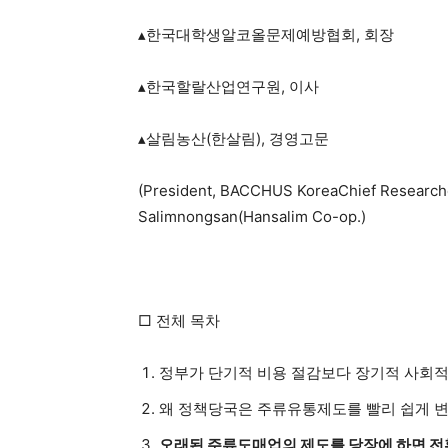
▴한국대학생알코올문제예방협회, 회장
▴한국할랄산업연구원, 이사
▴살림농산(한살림), 경영고문
(President, BACCHUS KoreaChief Researcher
Salimnongsan(Hansalim Co-op.)
□ 전체 목차
정부가 단기적 비용 절감보다 장기적 사회적
왜 정책당국은 주류유통제도를 빨리 쉽게 
오래된 주류도매업의 제도를 당장에 하면 전