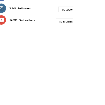
3,445
Followers
FOLLOW
14,700
Subscribers
SUBSCRIBE