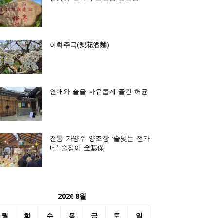
이화주곡(梨花酒麯)
연애와 술을 자유롭게 즐긴 허균
전통 가양주 양조장 ‘술빚는 전가
네’ 술쟁이 全基保
2026 8월
월
화
수
목
금
토
일