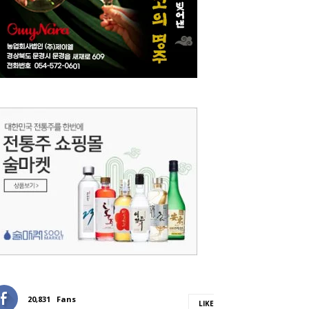
20,831
Fans
LIKE