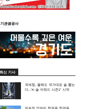
경기관광공사
최신 기사
국세청, 올해도 국가대표 술 뽑는
다…‘K-술 어워드 시즌2’ 시작
일송정 언저리 한걸음 한걸음