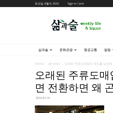
토요일, 8월 8, 2026
Sign in / Join
삶
과
술
삶과술
문화관광
항공교통
칼럼
Home
all news
오래된 주류도매업의 제도를 당장에 
오래된 주류도매
면 전환하면 왜 
2026-05-10