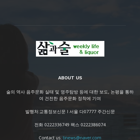
ABOUT US
술의 역사 음주문화 실태 및 명주탐방 등에 대한 보도, 논평을 통하
여 건전한 음주문화 정착에 기여
발행처:교통정보신문 I 서울 다07777 주간신문
전화 0222336749 팩스 0222386074
Contact us:
tinews@naver.com