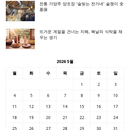
전통 가양주 양조장 ‘술빚는 전가네’ 술쟁이 全
基保
뜨거운 계절을 건너는 지혜, 복날의 식탁을 채
우는 생기
2026 5월
월
화
수
목
금
토
일
1
2
3
4
5
6
7
8
9
10
11
12
13
14
15
16
17
18
19
20
21
22
23
24
25
26
27
28
29
30
31