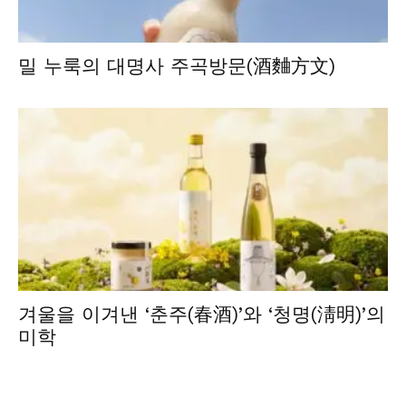
밀 누룩의 대명사 주곡방문(酒麯方文)
겨울을 이겨낸 ‘춘주(春酒)’와 ‘청명(淸明)’의
미학