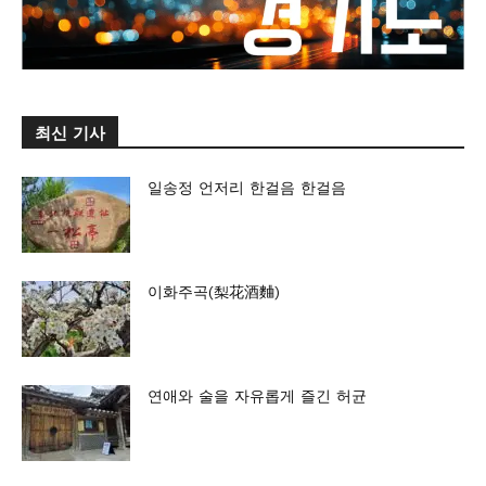
최신 기사
일송정 언저리 한걸음 한걸음
이화주곡(梨花酒麯)
연애와 술을 자유롭게 즐긴 허균