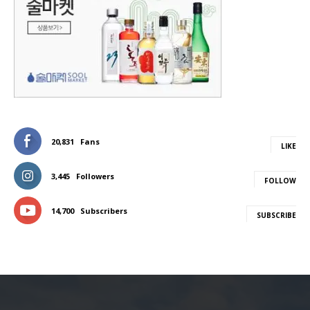
20,831
Fans
LIKE
3,445
Followers
FOLLOW
14,700
Subscribers
SUBSCRIBE