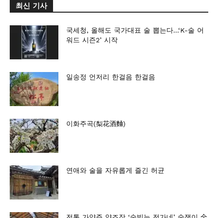
최신 기사
국세청, 올해도 국가대표 술 뽑는다…‘K-술 어
워드 시즌2’ 시작
일송정 언저리 한걸음 한걸음
이화주곡(梨花酒麯)
연애와 술을 자유롭게 즐긴 허균
전통 가양주 양조장 ‘술빚는 전가네’ 술쟁이 全