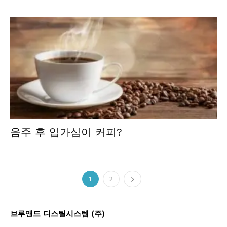
음주 후 입가심이 커피?
1
2
브루앤드 디스틸시스템 (주)