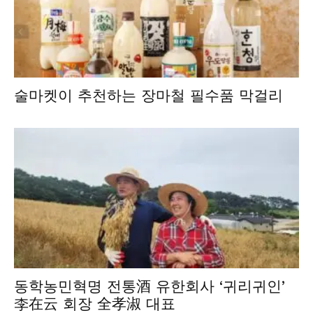
술마켓이 추천하는 장마철 필수품 막걸리
동학농민혁명 전통酒 유한회사 ‘귀리귀인’
李在云 회장 全孝淑 대표